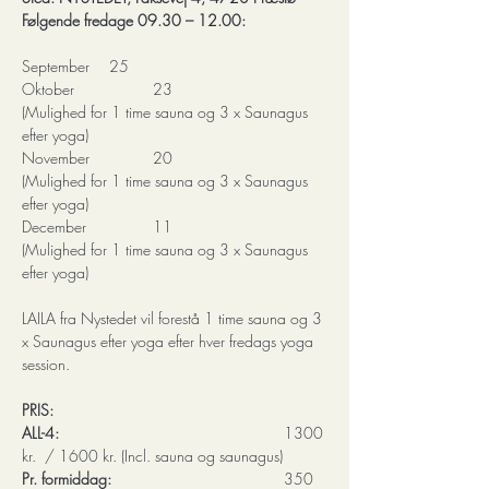
Følgende fredage 09.30 – 12.00:
September    	25
Oktober         	23   			
(Mulighed for 1 time sauna og 3 x Saunagus 
efter yoga)
November     	20         		
(Mulighed for 1 time sauna og 3 x Saunagus 
efter yoga)
December     	11                  	
(Mulighed for 1 time sauna og 3 x Saunagus 
efter yoga)
LAILA fra Nystedet vil forestå 1 time sauna og 3 
x Saunagus efter yoga efter hver fredags yoga 
session. 
PRIS:
ALL-4:
                                 		1300 
kr.  / 1600 kr. (Incl. sauna og saunagus)
Pr. formiddag: 
                   		350 