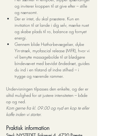
og inviterer kroppen til at give efter – stille 
og nænsomt.
Der er intet, du skal præstere. Kun en 
invitation til at lande i dig selv, mærke nuet 
og skabe plads til ro, balance og fornyet 
energi.
Gennem blide Hatha-bevægelser, dybe 
Yin-stræk, myofascial release (MFR), hvor vi 
vil benytte massagebolde til at blødgøre 
bindevævet med bevidst åndedræt, guides 
du ind i en tilstand af indre stilhed – i 
trygge og nærende rammer.
Undervisningen tilpasses den enkelte, og der er 
altid mulighed for at justere intensiteten – både 
op og ned.
Kom gerne fra kl. 09.00 og nyd en kop te eller 
kaffe inden vi starter.
Praktisk information
Sted: NYSTEDET, Faksevej 4, 4720 Præstø