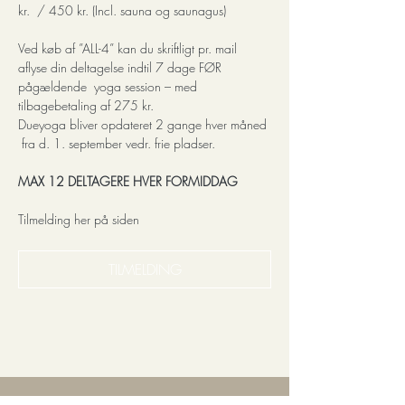
kr.  / 450 kr. (Incl. sauna og saunagus)
Ved køb af ”ALL-4” kan du skriftligt pr. mail 
aflyse din deltagelse indtil 7 dage FØR 
pågældende  yoga session – med 
tilbagebetaling af 275 kr.
Dueyoga bliver opdateret 2 gange hver måned 
 fra d. 1. september vedr. frie pladser.
MAX 12 DELTAGERE HVER FORMIDDAG
Tilmelding her på siden   
TILMELDING