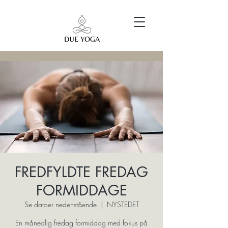
FREDFYLDTE FREDAG
FORMIDDAGE
Se datoer nedenstående
  |  
NYSTEDET
En månedlig fredag formiddag med fokus på