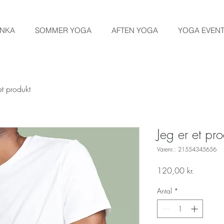
ANKA
SOMMER YOGA
AFTEN YOGA
YOGA EVEN
et produkt
Jeg er et pro
Varenr.: 21554345656
Pris
120,00 kr.
Antal
*