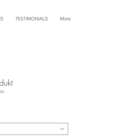
TS
TESTIMONIALS
More
dukt
199